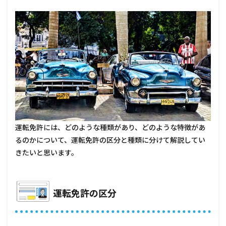
解
説！
1.1
運転
免許
の区
分
1.1.1
第一種
運転免
許
運転免許には、どのような種類があり、どのような特徴があ
1.1.2
るのかについて、運転免許の区分と種類に分けて解説してい
第二種
運転免
きたいと思います。
許
1.2
免許
運転免許の区分
の種
類ご
との
特徴