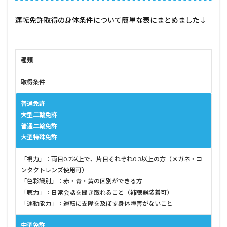
運転免許取得の身体条件について簡単な表にまとめました↓
種類
取得条件
普通免許
大型二輪免許
普通二輪免許
大型特殊免許
「視力」：両目0.7以上で、片目それぞれ0.3以上の方（メガネ・コ
ンタクトレンズ使用可）
「色彩識別」：赤・青・黄の区別ができる方
「聴力」：日常会話を聞き取れること（補聴器装着可）
「運動能力」：運転に支障を及ぼす身体障害がないこと
中型免許