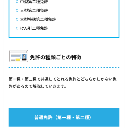
中型第二種免許
の年齢
条件
大型第二種免許
2.3
大型特殊第二種免許
運転
免許
けん引二種免許
取得
の身
体条
件
免許の種類ごとの特徴
3
まと
め
第一種・第二種で共通してとれる免許とどちらかしかない免
許があるので解説していきます。
普通免許（第一種・第二種）