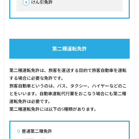
けん引免許
1.2.9
大型二
輪免許
1.2.10
小型特殊
免許
1.2.11
第二種運転免許
原付免許
2
運転
第二種運転免許は、旅客を運送する目的で旅客自動車を運転
免許
する場合に必要な免許です。
には
旅客自動車というのは、バス、タクシー、ハイヤーなどのこ
それ
ぞれ
とをいいます。自動車運転代行業をおこなう場合にも第二種
の取
運転免許は必要です。
得条
件が
第二種運転免許には以下の5種類があります。
ある
2.2.1
運転免
普通第二種免許
許取得