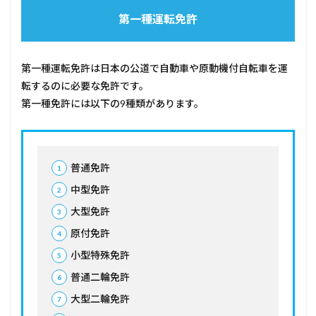
（第一
種・第
第一種運転免許
二種）
1.2.5
けん引
第一種運転免許は日本の公道で自動車や原動機付自転車を運
免許
転するのに必要な免許です。
（第一
第一種免許には以下の9種類があります。
種・第
二種）
1.2.6
準中型
免許
普通免許
（第一
中型免許
種の
み）
大型免許
1.2.7
原付免許
小型二
輪免許
小型特殊免許
1.2.8
普通二輪免許
普通二
大型二輪免許
輪免許