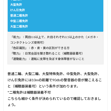
大型免許
けん引免許
普通二種免許
中型二種免許
大型二種免許
「視力」：両目0.8以上で、片目それぞれ0.5以上のかた（メガネ・
コンタクトレンズ使用可）
「色彩識別」：赤・青・黄の区別ができる方
「聴力」：日常会話を聞き取れること（補聴器装着可）
「運動能力」：運転に支障を及ぼす身体障害がないこと
普通二輪、大型二輪、大型特殊免許、中型免許、大型免許、
けん引免許には10mの距離で90dbの警音器の音が聞こえるこ
と（補聴器装着可）という条件が加わります。
*二種免許は補聴器装着不可
こちらも細かく条件が決められているので確認しておきまし
ょう。