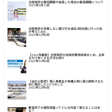
合宿免許の最短期間や延長した場合の最長期間について
2023年1月11日
合宿免許の失敗しない選び方を過去2回合宿に行った私
が考えてみた
2022年12月6日
【2022年最新】合宿免許の地域別費用相場まとめ。出来
るだけ安くする方法も紹介
2022年12月6日
【会計士監修】個人事業主が車購入時に極力節税するた
めに検討したい5つのこと
2022年12月6日
教習所での適性検査ってどんな内容？落ちることはあ
る？