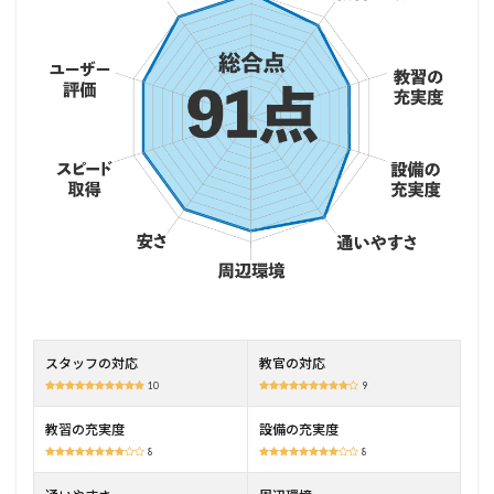
上池
自動
車学
校の
特徴
2.1
浜松
駅か
ら一
番近
くて
通い
やす
い！
2.2
技能
スタッフの対応
教官の対応
教習
10
9
も学
科教
教習の充実度
設備の充実度
習も
わか
8
8
りや
す