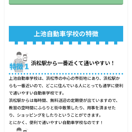
た方
がい
い人
4.1
合宿
上池自動車学校の特徴
で短
期集
中で
免許
を取
りた
浜松駅から一番近くて通いやすい！
い人
4.2
上池自動車学校は、浜松市の中心の市街地にあり、浜松駅か
大型
らも一番近いので、どこに住んでいる人にとっても通学に便利
免許
や小
で通いやすい自動車学校です。
型二
浜松駅からは毎時間、無料送迎の定期便が出ていますので、
輪免
教習の空時間にふらりと街中散策したり、用事を済ませた
許を
取り
り、ショッピングをしたりということができます。
たい
とにかく、便利で通いやすい自動車学校なのです！
人