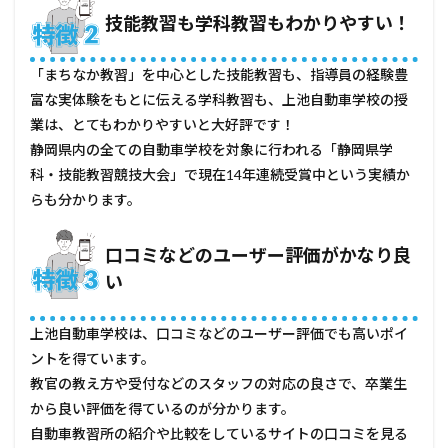
5
技能教習も学科教習もわかりやすい！
上池
自動
車学
「まちなか教習」を中心とした技能教習も、指導員の経験豊
校の
口コ
富な実体験をもとに伝える学科教習も、上池自動車学校の授
ミ・
業は、とてもわかりやすいと大好評です！
評判
静岡県内の全ての自動車学校を対象に行われる「静岡県学
5.1
科・技能教習競技大会」で現在14年連続受賞中という実績か
良い
らも分かります。
評価
5.2
口コミなどのユーザー評価がかなり良
悪い
評価
い
5.3
その
上池自動車学校は、口コミなどのユーザー評価でも高いポイ
他の
ントを得ています。
口コ
ミ一
教官の教え方や受付などのスタッフの対応の良さで、卒業生
覧
から良い評価を得ているのが分かります。
6
自動車教習所の紹介や比較をしているサイトの口コミを見る