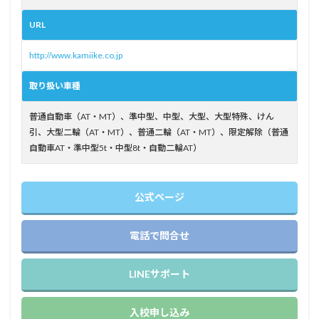
で免
許を
URL
取り
たい
http://www.kamiike.co.jp
人
3.2
取り扱い車種
アッ
トホ
普通自動車（AT・MT）、準中型、中型、大型、大型特殊、けん
ーム
引、大型二輪（AT・MT）、普通二輪（AT・MT）、限定解除（普通
な雰
自動車AT・準中型5t・中型8t・自動二輪AT）
囲気
が好
きな
人
公式ページ
4
メリ
電話で問合せ
ット
がな
い
LINEサポート
人、
他所
に相
入校申し込み
談し