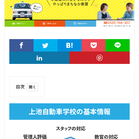
目次
1
上池
自動
上池自動車学校の基本情報
車学
校の
基本
情報
2