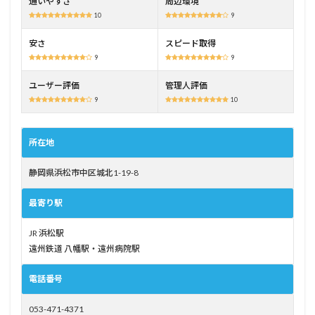
通いやすさ
周辺環境
い！
10
9
2.3
安さ
スピード取得
口コ
9
9
ミな
どの
ユーザー評価
管理人評価
ユー
ザー
9
10
評価
がか
なり
所在地
良い
3
静岡県浜松市中区城北1-19-8
上池
自動
最寄り駅
車学
校を
JR 浜松駅
お勧
遠州鉄道 八幡駅・遠州病院駅
めし
たい
方
電話番号
3.1
053-471-4371
通学