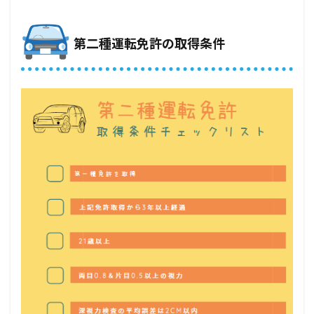
通自動
車免許
第一種
第二種運転免許の取得条件
所持の
場合)
2.3
費
用、
期間
を減
らす
に
は？
3
第二
種運
転免
許は
プロ
の証