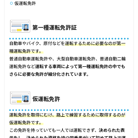
仮運転免許
仮運
転免
許
1.3
第一種運転免許証
第二
種運
転免
自動車やバイク、原付などを
運転するために必要なのが第一
許
種運転免許です。
2
普通自動車運転免許や、大型自動車運転免許、普通自動二輪
第二
運転免許など
運転する車両によって第一種運転免許の中でも
種免
さらに必要な免許が細分化されています。
許に
つい
て
2.1
仮運転免許
第二
種運
転免
運転免許を取得にむけ、路上で練習するために取得するのが
許の
仮運転免許です。
取得
この免許を持っていても一人では運転できず、
条件
決められた表
示をし、決められた資格を持つ同乗者がいて初めて路上で運