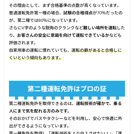
その理由として、まず合格基準の点数が高くなっています。
普通運転免許第一種の場合、
試験の合格得点
が70％だったの
が、第二種では80％になっています。
さらにV字のような鋭角のクランクなど
難しい場所を運転
した
り、
お客さんの安全に意識を向けて運転できているか
なども
評価されます。
自家用車の運転に慣れていても、
運転の癖があると合格しに
くいという傾向もあります。
第二種運転免許はプロの証
第二種運転免許を取得できるのは、
運転技術が確かで、乗る
人にまで気を配れる方のみです。
そのおかげでバスやタクシーなどを利用し、安心で快適に外
出ができるようになっています。
第一種免許を取得し「運転技術をより向上させたい！」「運