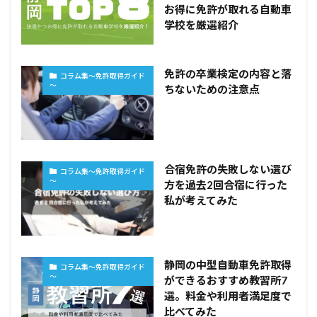
お得に免許が取れる自動車
学校を厳選紹介
免許の卒業検定の内容と落
コラム集～免許取得ガイド
～
ちないための注意点
合宿免許の失敗しない選び
コラム集～免許取得ガイド
～
方を過去2回合宿に行った
私が考えてみた
静岡の中型自動車免許取得
コラム集～免許取得ガイド
～
ができるおすすめ教習所7
選。料金や利用者満足度で
比べてみた