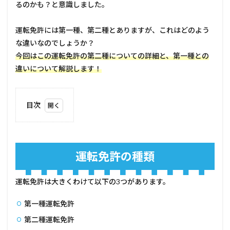
るのかも？と意識しました。
運転免許には第一種、第二種とありますが、これはどのよう
な違いなのでしょうか？
今回はこの運転免許の第二種についての詳細と、第一種との
違いについて解説します！
目次
1
運転
免許
の種
運転免許の種類
類
1.1
運転免許は大きくわけて以下の3つがあります。
第一
種運
転免
第一種運転免許
許証
第二種運転免許
1.2