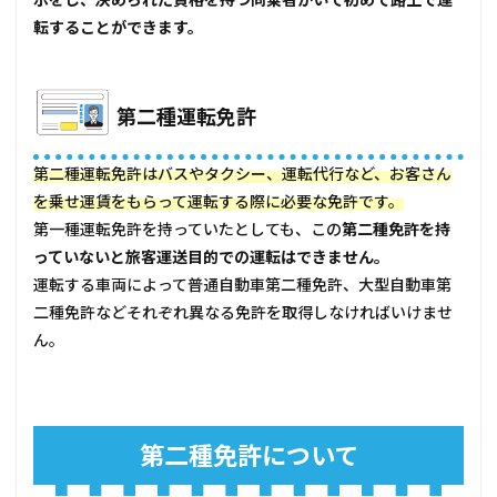
2.2
転することができます。
第二
種運
転免
許取
得の
第二種運転免許
ため
の費
用、
第二種運転免許はバスやタクシー、運転代行など、お客さん
教習
を乗せ運賃をもらって運転する際に必要な免許です。
時限
第一種運転免許を持っていたとしても、この
数
第二種免許を持
っていないと旅客運送目的での運転はできません。
2.2.1
運転する車両によって普通自動車第二種免許、大型自動車第
費用(普
通自動
二種免許などそれぞれ異なる免許を取得しなければいけませ
車免許
ん。
第一種
所持、
通学の
場合)
2.2.2
第二種免許について
教習時
限数(普