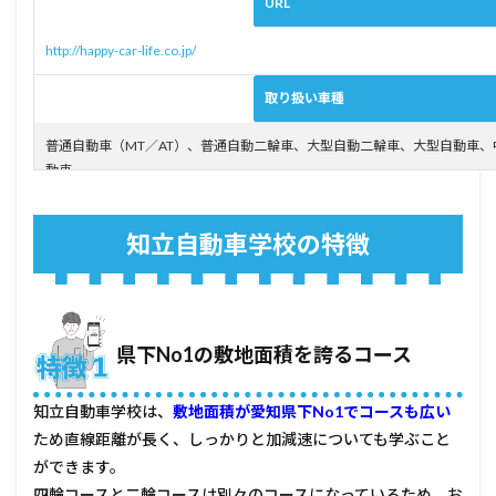
URL
受け
たい
http://happy-car-life.co.jp/
方
3.2
取り扱い車種
新し
い校
普通自動車（MT／AT）、普通自動二輪車、大型自動二輪車、大型自動車
舎で
動車
教習
を受
けた
い方
知立自動車学校の特徴
4
メリ
ット
がな
い
県下No1の敷地面積を誇るコース
人、
他所
に相
知立自動車学校は、
敷地面積が愛知県下No1でコースも広い
談し
ため直線距離が長く、しっかりと加減速についても学ぶこと
た方
ができます。
がい
い人
四輪コースと二輪コースは別々のコースになっているため、お