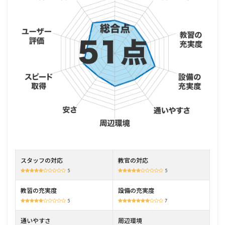
2
知立
自動
車学
校の
特徴
2.1
県下
No1
の敷
地面
積を
誇る
コー
ス
2.2
スタッフの対応
教官の対応
車で
5
5
も電
車で
教習の充実度
設備の充実度
もア
5
7
クセ
スし
通いやすさ
周辺環境
やす