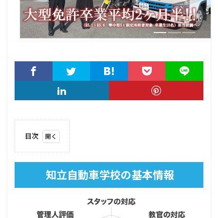
目次
1
知
立自
知立自動車学校の基本情報
動車
学校
の基
本情
報