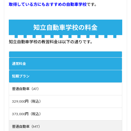
ミ・
取得している方にもおすすめの自動車学校
です。
評判
5.1
良い
知立自動車学校の料金
評価
5.2
知立自動車学校の教習料金は以下の通りです。
悪い
評価
6
管理
通常料金
人コ
メン
短期プラン
ト
普通自動車（AT）
329,000円（税込）
373,000円（税込）
普通自動車（MT）