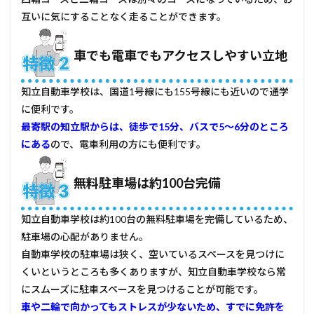
互いに気にすることなく走ることができます。
4.1
土日
に仮
車でも電車でもアクセスしやすい立地
免学
科試
験を
知立自動車学校は、国道1号線にも155号線にも近いので通学
受け
たい
に便利です。
人
最寄駅の知立駅からは、徒歩で15分、バスで5～6分のところ
4.2
にある
ので、電車利用の方にも便利です。
外国
語で
無料駐車場は約100台完備
教習
を受
けた
知立自動車学校は約100台の無料駐車場を完備しているため、
い人
駐車場の心配がありません。
5
自動車学校の駐車場は狭く、空いているスペースを見つけに
知立
自動
くいというところも多くありますが、知立自動車学校なら常
車学
にスムーズに駐車スペースを見つけることが可能です。
校の
車や二輪で向かってもストレスが少ないため、すでに免許を
口コ