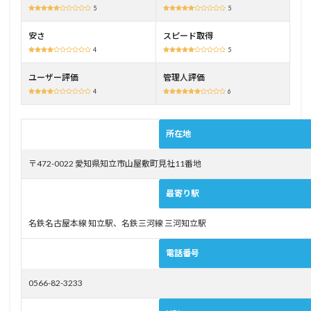
5
5
い立
地
安さ
スピード取得
2.3
4
5
無料
駐車
ユーザー評価
管理人評価
場は
4
6
約100
台完
備
所在地
3
知立
〒472-0022 愛知県知立市山屋敷町見社11番地
自動
車学
最寄り駅
校の
料金
名鉄名古屋本線 知立駅、名鉄三河線 三河知立駅
3.1
仕事
電話番号
や学
校終
わり
0566-82-3233
に教
習を