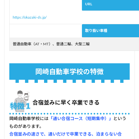
4.1
URL
休み
が土
https://okazaki-ds.jp/
日し
かな
取り扱い車種
い方
4.2
普通自動車（AT・MT）、普通二輪、大型二輪
通い
やす
い教
習所
岡崎自動車学校の特徴
に行
きた
い方
5
メリ
合宿並みに早く卒業できる
ット
がな
い
岡崎自動車学校には
「通い合宿コース（短期集中）」
という
人、
他所
ものがあります。
に相
合宿並みの速さで、通いだけで卒業できる、泊まらない合
談し