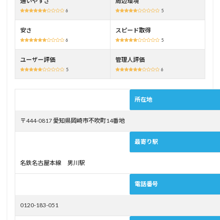
通いやすさ
周辺環境
バス
6
5
が自
宅ま
安さ
スピード取得
で送
6
5
って
くれ
ユーザー評価
管理人評価
る
5
6
3
岡崎
自動
所在地
車学
校の
〒444-0817 愛知県岡崎市不吹町14番地
料金
4
最寄り駅
岡崎
自動
名鉄名古屋本線 男川駅
車学
校を
おす
電話番号
すめ
した
0120-183-051
い方