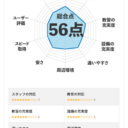
岡崎
自動
車学
校の
特徴
2.1
合宿
並み
に早
く卒
業で
きる
2.2
日
曜・
祝日
スタッフの対応
教官の対応
も教
7
5
習可
能
教習の充実度
設備の充実度
2.3
6
5
無料
送迎