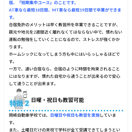
宿、「短期集中コース」のことです。
た方
がい
AT車なら最短18日間、MT車なら最短19日間で卒業ができま
い人
す。
5.1
合宿免許のメリットは早く教習所を卒業できることですが、
合宿
親元や地元を2週間近く離れなくてはならない中で、慣れない
免許
運転の勉強をしていくことになるので、ストレスが強くかか
に行
きた
ります。
い人
ホームシックになってしまう方も中にはいらっしゃるほどで
5.2
す。
大型
一方で、通い合宿なら、合宿のように時間を拘束されること
免許
など
にはなりますが、慣れた自宅から通うことが出来るので安心
仕事
して通うことが出来ます。
に使
う免
許が
日曜・祝日も教習可能
欲し
い人
岡崎自動車学校では、
日曜日や祝日も教習を実施
していま
6
す。
岡崎
自動
また、土曜日だけの来校で学科が全て受講できてしまうとい