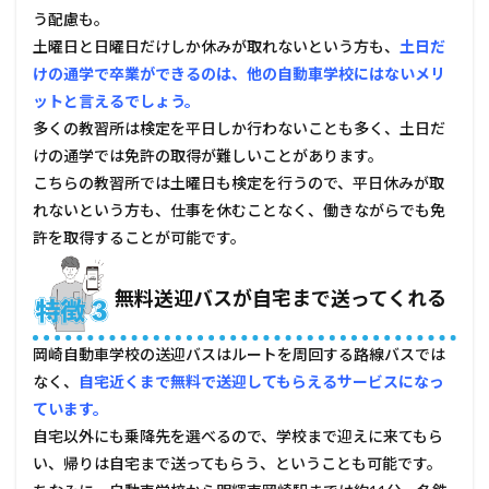
車学
う配慮も。
校の
口コ
土曜日と日曜日だけしか休みが取れないという方も、
土日だ
ミ・
けの通学で卒業ができるのは、他の自動車学校にはないメリ
評判
ットと言えるでしょう。
6.1
多くの教習所は検定を平日しか行わないことも多く、土日だ
良い
けの通学では免許の取得が難しいことがあります。
評価
こちらの教習所では土曜日も検定を行うので、平日休みが取
6.2
れないという方も、仕事を休むことなく、働きながらでも免
悪い
許を取得することが可能です。
評価
7
管理
無料送迎バスが自宅まで送ってくれる
人コ
メン
ト
岡崎自動車学校の送迎バスはルートを周回する路線バスでは
なく、
自宅近くまで無料で送迎してもらえるサービスになっ
ています。
自宅以外にも乗降先を選べるので、学校まで迎えに来てもら
い、帰りは自宅まで送ってもらう、ということも可能です。