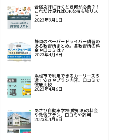
合宿免許に行くとき何が必要？！
これだけ見ればOKな持ち物リス
ト
2023年9月1日
静岡のペーパードライバー講習の
ある教習所まとめ。各教習所の料
金や口コミは？
2023年4月6日
浜松市で利用できるカーリース５
選！安さやプラン内容、口コミで
徹底比較
2023年4月6日
あさひ自動車学校(愛知県)の料金
や教習プラン、口コミや評判
2023年4月6日