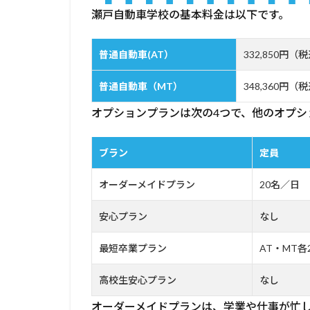
お
瀬戸自動車学校の基本料金は以下です。
す
す
め
普通自動車(AT）
332,850円（
し
た
普通自動車（MT）
348,360円（
い
方
オプションプランは次の4つで、他のオプシ
4.1
託児
ブラン
定員
室を
利用
オーダーメイドプラン
20名／日
した
い方
安心プラン
なし
4.2
障が
最短卒業プラン
AT・MT各
いを
持っ
高校生安心プラン
なし
てい
る方
オーダーメイドプランは、学業や仕事が忙