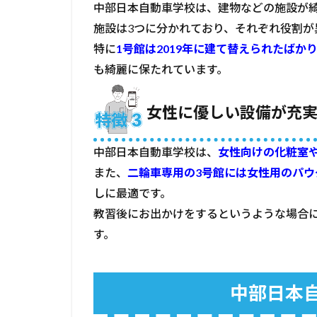
中部日本自動車学校は、建物などの施設が
本
自
施設は3つに分かれており、それぞれ役割が
動
特に
1号館は2019年に建て替えられたばか
車
も綺麗に保たれています。
学
校
の
女性に優しい設備が充
料
金
中部日本自動車学校は、
女性向けの化粧室
4
中
また、
二輪車専用の3号館には女性用のパウ
部
しに最適です。
日
教習後にお出かけをするというような場合
本
自
す。
動
車
学
中部日本
校
を