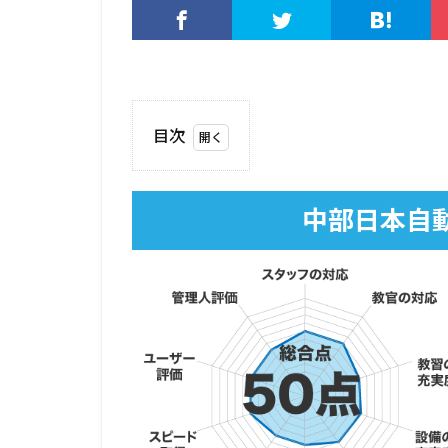
目次
1
中
部
中部日本自
日
本
自
動
車
学
校
の
基
本
情