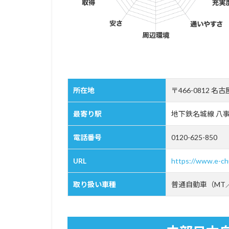
報
2
中
部
日
本
自
動
所在地
〒466-0812 
車
学
最寄り駅
地下鉄名城線 八
校
の
電話番号
0120-625-850
特
徴
URL
https://www.e-ch
2.1
トヨ
取り扱い車種
普通自動車（MT
タ自
動車
が設
立し