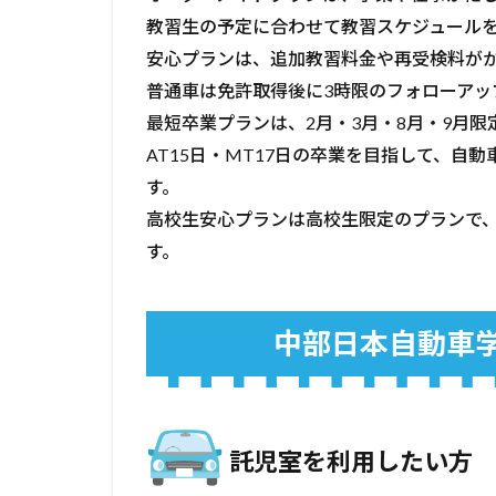
5
教習生の予定に合わせて教習スケジュール
メリ
安心プランは、追加教習料金や再受検料が
ット
普通車は免許取得後に3時限のフォローアッ
がな
い
最短卒業プランは、2月・3月・8月・9月限
人、
AT15日・MT17日の卒業を目指して、自
他所
す。
に相
談し
高校生安心プランは高校生限定のプランで
た方
す。
がい
い人
5.1
中部日本自動車
スム
ーズ
に予
約を
取り
託児室を利用したい方
たい
人