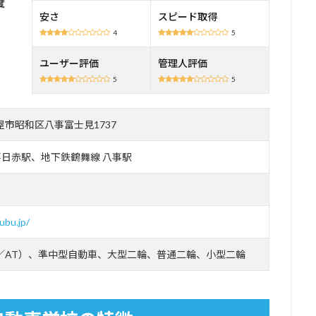
安さ
スピード取得
4
5
ユーザー評価
管理人評価
5
5
名古屋市昭和区八事富士見1737
事日赤駅、地下鉄鶴舞線 八事駅
ubu.jp/
／AT）、準中型自動車、大型二輪、普通二輪、小型二輪