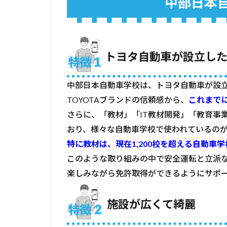
中部日本
た自
動車
学校
2.2
トヨタ自動車が設立し
施設
が広
くて
中部日本自動車学校は、トヨタ自動車が設
綺麗
TOYOTAブランドの信頼感から、
これまで
2.3
さらに、「教材」「IT教材開発」「教育事業
女性
おり、様々な自動車学校で使われているの
に優
しい
特に教材は、
現在1,200校を超える自動車
設備
このような取り組みの中で安全運転と立派
が充
楽しみながら免許取得ができるようにサポ
実
3
施設が広くて綺麗
中
部
日