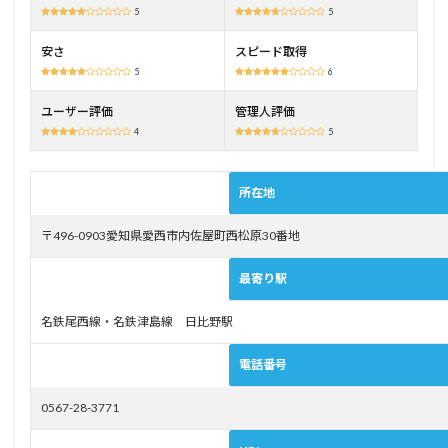
5
5
送迎
バス
はス
安さ
スピード取得
マー
5
6
トフ
ォン
ユーザー評価
管理人評価
から
4
5
予約
でき
る
所在地
3
津島
〒496-0903愛知県愛西市内佐屋町西松原30番地
自動
車学
最寄り駅
校の
料金
名鉄尾西線・名鉄津島線 日比野駅
4
津島
電話番号
自動
車学
校を
0567-28-3771
おす
すめ