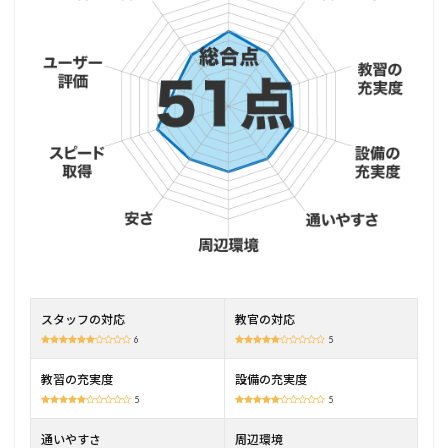
2
瀬戸
自動
車学
校の
特徴
2.1
全車
種の
免許
を取
得で
きる
2.2
各種
スタッフの対応
教官の対応
割引
が充
6
5
実し
てい
教習の充実度
設備の充実度
る
5
5
2.3
通いやすさ
周辺環境
無料