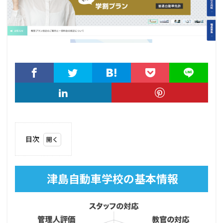
目次
1
津
島自
津島自動車学校の基本情報
動車
学校
の基
本情
報