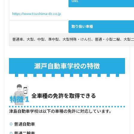
URL
した
い方
https://www.tsushima-ds.co.jp
4.1
学校
取り扱い車種
や会
社に
普通車、大型、中型、準中型、大型特殊・けん引、普通・小型二輪、大型
通い
なが
ら免
許を
取得
瀬戸自動車学校の特徴
した
い方
4.2
2種目
以上
全車種の免許を取得できる
の免
許を
取得
津島自動車学校は以下の車種の免許に対応しています。
した
い方
普通自動車
5
普通二輪車