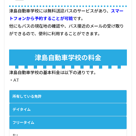
管理
津島自動車学校には無料送迎バスのサービスがあり、
スマー
人コ
メン
トフォンから予約することが可能
です。
ト
他にもバスの現在地の確認や、バス接近のメールの受け取り
ができるので、便利に利用することができます。
津島自動車学校の料金
津島自動車学校の基本料金は以下の通りです。
・AT
所有している免許
デイタイム
フリータイム
なし