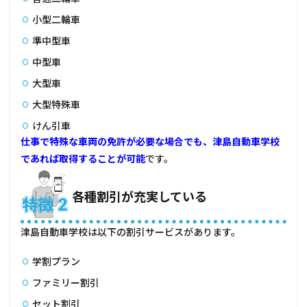
メリ
ット
小型二輪車
がな
準中型車
い
人、
中型車
他所
に相
大型車
談し
大型特殊車
た方
がい
けん引車
い人
仕事で特殊な車両の免許が必要な場合でも、津島自動車学校
5.1
であれば取得することが可能
です。
とに
かく
安く
各種割引が充実している
免許
を取
得し
津島自動車学校は以下の割引サービスがあります。
たい
人
学割プラン
5.2
ファミリー割引
予約
が取
セット割引