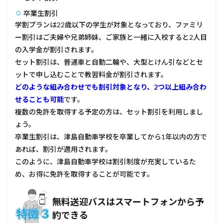
りや
すい
卒業生割引
教習
学割プランは22歳以下の学生が対象となっており、ファミリ
所に
ー割引はご夫婦や兄弟姉妹、ご家族と一緒に入校すると2人目
通い
たい
の入学金が割引されます。
人
セット割引は、普通車と自動二輪や、大型とけん引などとセ
6
ットで申し込むことで教習料金が割引されます。
津島
どのような組み合わせでも割引対象となり、2つ以上組み合わ
自動
せることも可能
です。
車学
校の
複数の免許を取得する予定の方は、セット割引を利用しまし
口コ
ょう。
ミ・
卒業生割引は、津島自動車学校を卒業してから1年以内の方で
評判
あれば、割引が適用されます。
6.1
このように、津島自動車学校は割引制度が充実しているた
良い
評価
め、お得に免許を取得することが可能です。
6.2
悪い
無料送迎バスはスマートフォンから予
評価
約できる
7