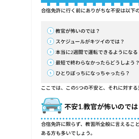
に
行
合宿免許に行く前にありがちな不安は以下の
く
前
に
教官が怖いのでは？
あ
スケジュールがキツイのでは？
り
が
本当に2週間で運転できるようになる
ち
な
最短で終わらなかったらどうしよう
不
ひとりぼっちになっちゃったら？
安5
つ
ここでは、この5つの不安と、それに対する
と
克
服
不安1.教官が怖いのでは
方
法
合宿免許に限らず、教習所全般に言えるこ
1.1
不安
ある方も多いでしょう。
1.教