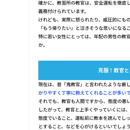
確かに、教習所の教官は、安全運転を徹底
官が
義務付けられています。
怖い
ので
けれども、実際に怒られたり、威圧的にも
は？
「もう帰りたい」と泣きそうな思いになる
1.1.1
特に若い女性にとっては、年配の男性の教
克服！
か。
教官と
上手く
やって
いくに
克服！教官と
は
1.2
現在は、昔「鬼教官」と言われたような厳
不安
かりやすく丁寧に教えてくれることが多い
2.ス
ケジ
それでも、教官も人間ですから、態度の悪
ュー
したがって、教官と上手くやっていくには
ルが
態度でいること、運転前に教本を読んでし
キツ
イの
とすること、などを心がけるといいでしょ