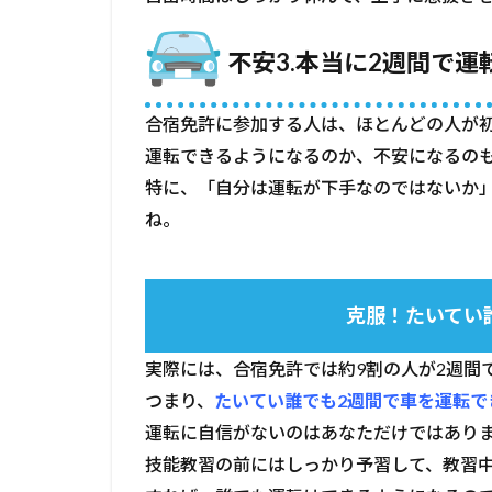
る？
1.3.1
不安3.本当に2週間で
克服！
たいて
い誰で
合宿免許に参加する人は、ほとんどの人が
も2週
運転できるようになるのか、不安になるの
間で卒
特に、「自分は運転が下手なのではないか
業でき
る
ね。
1.4
不安
4.最
克服！たいてい
短で
終わ
らな
実際には、合宿免許では約9割の人が2週間
かっ
つまり、
たいてい誰でも2週間で車を運転で
たら
運転に自信がないのはあなただけではあり
どう
しよ
技能教習の前にはしっかり予習して、教習
う？