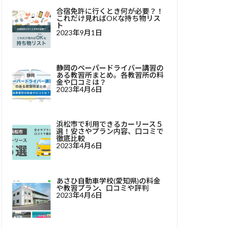
合宿免許に行くとき何が必要？！
これだけ見ればOKな持ち物リス
ト
2023年9月1日
静岡のペーパードライバー講習の
ある教習所まとめ。各教習所の料
金や口コミは？
2023年4月6日
浜松市で利用できるカーリース５
選！安さやプラン内容、口コミで
徹底比較
2023年4月6日
あさひ自動車学校(愛知県)の料金
や教習プラン、口コミや評判
2023年4月6日