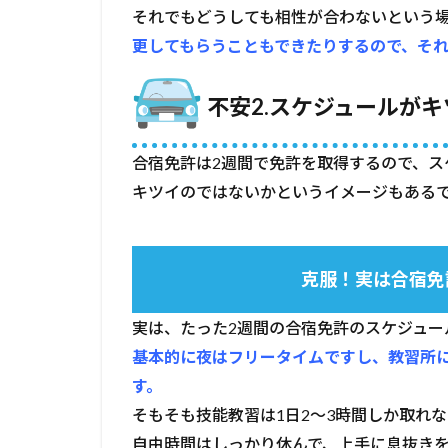
で
それでもどうしても相性が合わないという
は？
更してもらうこともできたりするので、そ
1.2.1
克服！
不安2.スケジュールが
実は合
宿免許
には自
合宿免許は2週間で免許を取得するので、ス
由時間
も結構
キツイのではないかというイメージもある
ある
1.3
不安
克服！実は合宿免
3.本
当に2
実は、たった2週間の合宿免許のスケジュー
週間
で運
基本的に夜はフリータイムですし、教習所
転で
す。
きる
よう
そもそも技能教習は1日2～3時間しか取れ
にな
自由時間はしっかり休んで、上手に息抜きを