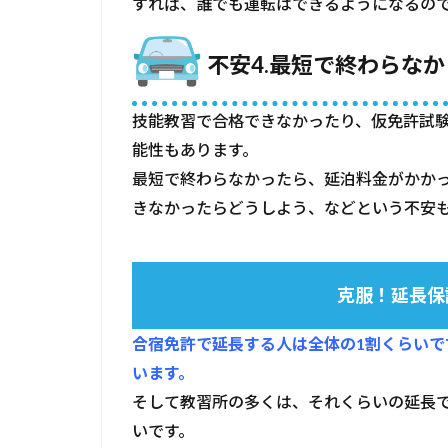
すれば、誰でも運転はできるようになるの
1.4.1
克服！
不安4.最短で終わらな
延長保
証があ
る教習
技能教習で合格できなかったり、仮免許試
所もあ
能性もあります。
る
最短で終わらなかったら、延泊料金がかか
1.5
きなかったらどうしよう、などという不安
不安
5.ひ
とり
ぼっ
克服！延長保
ちに
なっ
ちゃ
合宿免許で延長する人は全体の1割くらいで
った
います。
ら？
そして教習所の多くは、それくらいの延長
1.5.1
いです。
克服！