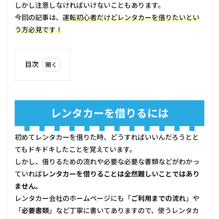
しかし注意しなければいけないこともあります。
今回の記事は、
運転初心者だけどレンタカーを借りたいとい
う方必見です！
目次
1
レン
タカ
ーを
レンタカーを借りるには
借り
るに
は
初めてレンタカーを借りた時、どうすればいいんだろうとと
1.1
てもドキドキしたことを覚えています。
①予
しかし、借りるための流れや必要な必要な書類などがわかっ
約す
ていれば
る(当
レンタカーを借りることは全然難しいことではあり
日前)
ません。
1.2
レンタカー会社のホームページにも「
ご利用までの流れ
」や
②出
「
必要書類
」など丁寧に書いてありますので、使うレンタカ
発前