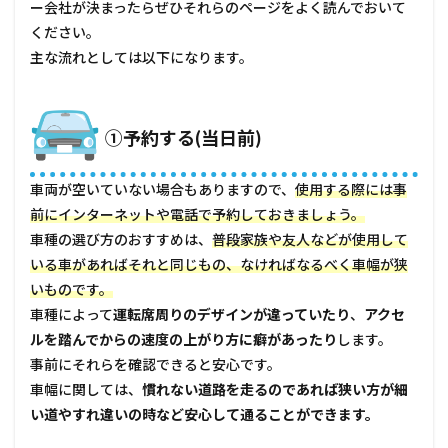
ー会社が決まったらぜひそれらのページをよく読んでおいて
の手
続き
ください。
をす
主な流れとしては以下になります。
る(当
日)
1.3
①予約する(当日前)
③返
却の
手続
車両が空いていない場合もありますので、
使用する際には事
きを
する
前にインターネットや電話で予約しておきましょう。
(当日)
車種の選び方のおすすめは、
普段家族や友人などが使用して
2
いる車があればそれと同じもの、なければなるべく車幅が狭
運転
いものです。
初心
車種によって
運転席周りのデザインが違っていたり
、
アクセ
者が
注意
ルを踏んでからの速度の上がり方に癖があったり
します。
すべ
事前にそれらを確認できると安心です。
きこ
と
車幅に関しては、
慣れない道路を走るのであれば狭い方が細
い道やすれ違いの時など安心して通ることができます。
2.1
レン