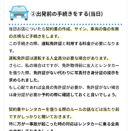
タル
会社
②出発前の手続きをする(当日)
のサ
ービ
スを
当日お店についたら
契約書の作成、サイン、車両の傷の有無
チェ
ック
の点検など手続きをします。
する
この手続きの際、
運転免許証
と
利用する料金
が必要になりま
2.2
す。
保障
運転免許証は運転する人全員分必要な場合があります。
はつ
さらに、私の場合はですが、免許取得前に友人とレンタカー
けて
おく
を借りた際、
免許証がない代わりに写真付き身分証の提示を
3
求められました。
レン
もし心配であれば全員の免許証が必要か、免許証がない場合
タカ
は身分証が必要か
予約の際に確認しておくと良いでしょう。
ーで
楽し
いド
契約書やレンタカーを借りる際のルールの話などは当たり前
ライ
ですがしっかりと聞いておきます。
ブ
を！
特に
万が一事故が起こった時の対応はレンタカーに乗る全員