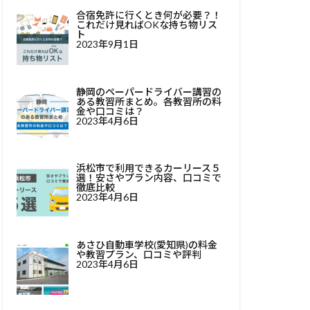
合宿免許に行くとき何が必要？！
これだけ見ればOKな持ち物リス
ト
2023年9月1日
静岡のペーパードライバー講習の
ある教習所まとめ。各教習所の料
金や口コミは？
2023年4月6日
浜松市で利用できるカーリース５
選！安さやプラン内容、口コミで
徹底比較
2023年4月6日
あさひ自動車学校(愛知県)の料金
や教習プラン、口コミや評判
2023年4月6日