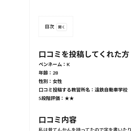
目次
1
口
コ
口コミを投稿してくれた方
ミ
を
ペンネーム：
K
投
年齢：28
稿
し
性別：女性
て
口コミ投稿する教習所名：遠鉄自動車学校
く
れ
5
段階
評価：★★
た
方
口コミ内容
2
口
私は昔てんかんを持ってたので字を書いた