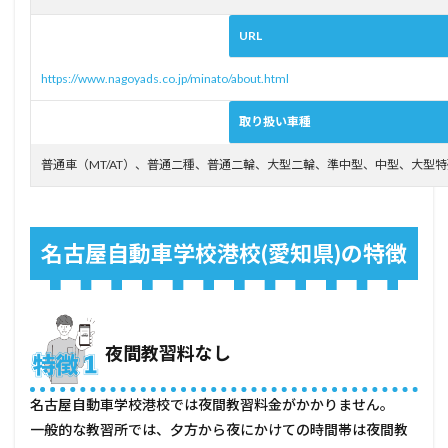
動車
学校
URL
港校
（愛
https://www.nagoyads.co.jp/minato/about.html
知
県）
取り扱い車種
の料
金
普通車（MT/AT）、普通二種、普通二輪、大型二輪、準中型、中型、大型
4
名古
屋自
動車
学校
名古屋自動車学校港校(愛知県)の特徴
港校
(愛
知
県)
をお
夜間教習料なし
すす
めし
たい
名古屋自動車学校港校では夜間教習料金がかかりません。
方
一般的な教習所では、夕方から夜にかけての時間帯は夜間教
4.1