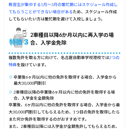
い人
教習生が集中する1月～3月の繁忙期にはスケジュール作成し
てもらうことができない場合がある
ため、スケジュール作成
5.1
短期
してもらいたい方は繁忙期を避けて入校しましょう。
コー
スを
申し
2車種目以降6か月以内に再入学の場
込み
合、入学金免除
たい
人
複数免許を取る方に向けて、名古屋自動車学校港校では
2つの
5.2
完全
特典
を設けています。
土日
だけ
卒業後6ヶ月以内に他の免許を取得する場合、入学金から
で卒
最大30,000円割引
業し
たい
2車種目以降の卒業後6ヶ月以内に他の免許を取得する場
人
合、入学金を全額免除
6
卒業後、6ヶ月以内に他の免許を取得する場合、入学金から最
名古
大30,000円割引してもらえるため、1つ目の免許を取得したら
屋自
また何か免許を取得するのがおすすめです。
動車
学校
また、2車種目以降には入学金が全額免許してもらえるため、