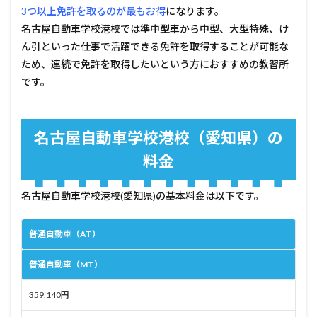
港校
3つ以上免許を取るのが最もお得
になります。
(愛
名古屋自動車学校港校では準中型車から中型、大型特殊、け
知
県)
ん引といった仕事で活躍できる免許を取得することが可能な
(愛
ため、連続で免許を取得したいという方におすすめの教習所
知
です。
県)
の口
コ
ミ・
評判
名古屋自動車学校港校（愛知県）の
6.1
料金
良い
評価
名古屋自動車学校港校(愛知県)の基本料金は以下です。
6.2
悪い
評価
普通自動車（AT）
7
普通自動車（MT）
管理
人コ
メン
359,140円
ト