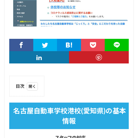
目次
1
名
古屋
名古屋自動車学校港校(愛知県)の基本
自動
車学
情報
校港
校
(愛