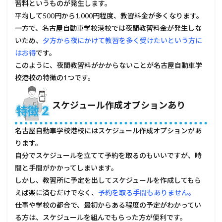
習料というものが発生します。
夜間
平均して500円から1,000円程度、教習料金が多くなります。
通う
こと
一方で、名古屋自動車学校港校では夜間教習料金が発生しな
が多
いため、
夕方から夜にかけて教習を多く受けたいという方に
い方
はお得
です。
4.2
このように、夜間教習料がかからないことが名古屋自動車学
無料
託児
校港校の特徴の1つです。
所を
利用
スケジュール作成オプションあり
した
い方
5
名古屋自動車学校港校にはスケジュール作成オプションがあ
メリ
ります。
ット
自分でスケジュールを立てて予約を取るのもいいですが、時
がな
い
間と手間がかかってしまいます。
人、
しかし、教習所に予定を出してスケジュールを作成してもら
他所
に相
えば楽に済むだけでなく、
予約を取る手間もありません。
談し
仕事や学校の都合で、最初からある程度の予定がわかってい
た方
る方は、スケジュールを組んでもらった方が便利です。
がい