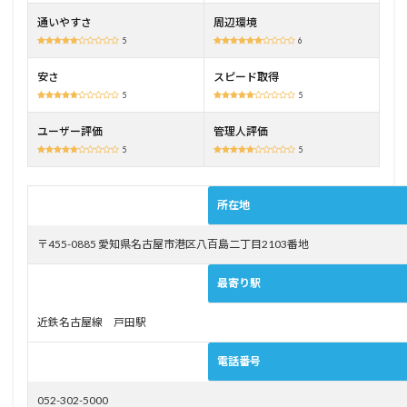
ジュ
通いやすさ
周辺環境
ール
5
6
作成
オプ
安さ
スピード取得
ショ
5
5
ンあ
り
ユーザー評価
管理人評価
2.3
5
5
2車種
目以
降6か
所在地
月以
内に
再入
〒455-0885 愛知県名古屋市港区八百島二丁目2103番地
学の
場
最寄り駅
合、
入学
近鉄名古屋線 戸田駅
金免
除
電話番号
3
名古
052-302-5000
屋自