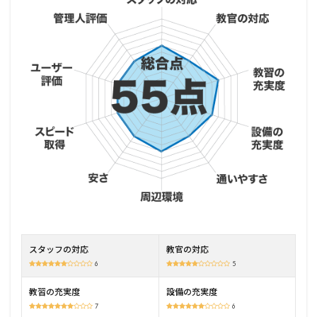
知
県)
の基
本情
報
2
名古
屋自
動車
学校
港校
(愛
知
県)
の特
徴
2.1
夜間
スタッフの対応
教官の対応
教習
6
5
料な
し
教習の充実度
設備の充実度
2.2
7
6
スケ