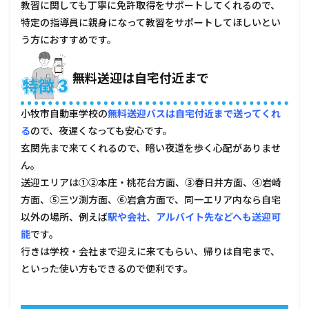
市自
教習に関しても丁寧に免許取得をサポートしてくれるので、
動車
特定の指導員に親身になって教習をサポートしてほしいとい
学校
う方におすすめです。
の口
コ
ミ・
無料送迎は自宅付近まで
評判
6.1
小牧市自動車学校の
無料送迎バスは自宅付近まで送ってくれ
良い
評価
る
ので、夜遅くなっても安心です。
玄関先まで来てくれるので、暗い夜道を歩く心配がありませ
6.2
悪い
ん。
評価
送迎エリアは①②本庄・桃花台方面、③春日井方面、④岩崎
7
方面、⑤三ツ渕方面、⑥岩倉方面で、同一エリア内なら自宅
管理
以外の場所、例えば
駅や会社、アルバイト先などへも送迎可
人コ
能
です。
メン
ト
行きは学校・会社まで迎えに来てもらい、帰りは自宅まで、
といった使い方もできるので便利です。