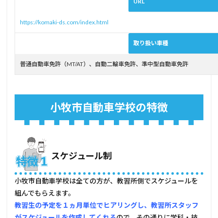
URL
らサ
ポー
https://komaki-ds.com/index.html
トを
受け
たい
取り扱い車種
方
普通自動車免許（MT/AT）、自動二輪車免許、準中型自動車免許
4.2
教習
スケ
ジュ
ール
小牧市自動車学校の特徴
をプ
ラン
ニン
グし
てほ
しい
スケジュール制
方
5
小牧市自動車学校は全ての方が、教習所側でスケジュールを
メリ
組んでもらえます。
ット
教習生の予定を１ヵ月単位でヒアリングし、教習所スタッフ
がな
い
がスケジュールを作成してくれる
ので、その通りに学科・技