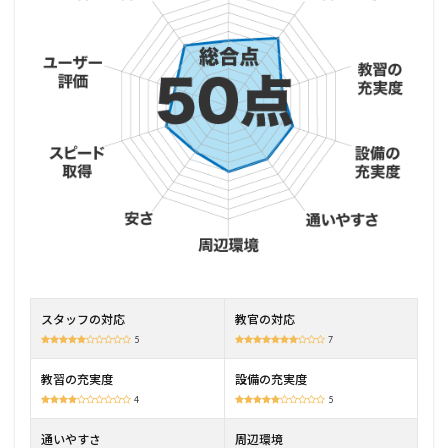
2
小牧
市自
動車
学校
の特
徴
2.1
スケ
ジュ
ール
制
2.2
担当
制
スタッフの対応
教官の対応
2.3
5
7
無料
送迎
教習の充実度
設備の充実度
は自
4
5
宅付
近ま
通いやすさ
周辺環境
で