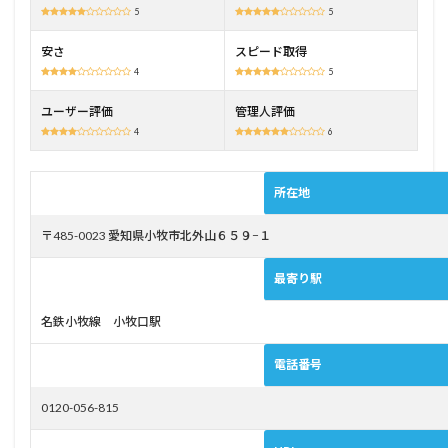
5
5
3
小牧
安さ
スピード取得
市自
4
5
動車
学校
ユーザー評価
管理人評価
の料
4
6
金
4
小牧
所在地
市自
動車
〒485-0023 愛知県小牧市北外山６５９−１
学校
をお
最寄り駅
すす
めし
たい
名鉄小牧線 小牧口駅
方
電話番号
4.1
決ま
った
0120-056-815
指導
員か