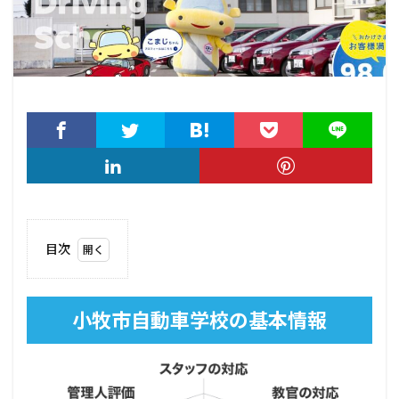
目次
1
小牧
市自
小牧市自動車学校の基本情報
動車
学校
の基
本情
報