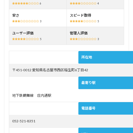
2.3
6
4
駅か
ら徒
安さ
スピード取得
歩8分
3
5
3
ユーザー評価
管理人評価
庄内
5
3
橋自
動車
学校
所在地
の料
金
〒451-0012 愛知県名古屋市西区稲生町6丁目42
3.1
リー
最寄り駅
ズナ
ブル
に教
地下鉄鶴舞線 庄内通駅
習を
受け
電話番号
たい
方
052-521-8351
3.2
土日