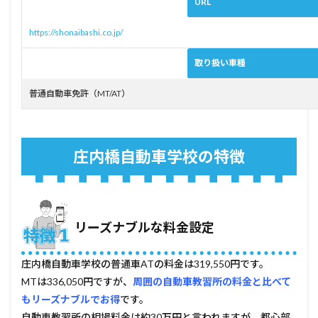
URL
祝
日・
https://shonaibashi.co.jp/
夜間
に教
習を
取り扱い車種
受け
たい
普通自動車免許（MT/AT）
方
4
メリ
ット
庄内橋自動車学校の特徴
がな
い
人、
他所
に相
談し
リーズナブルな料金設定
た方
がい
い人
庄内橋自動車学校の普通車ATの料金は319,550円です。
MTは336,050円ですが、
周囲の自動車教習所の料金と比べて
4.1
もリーズナブルでお得
です。
仮免
許の
自動車教習所の相場料金は約30万円と言われますが、都心部