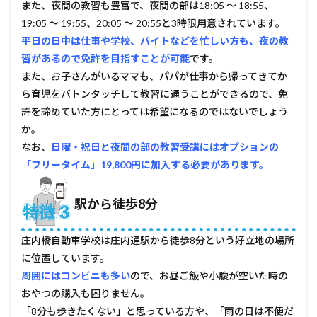
5.1
また、夜間の教習も豊富で、夜間の部は18:05 ～ 18:55、
良い
19:05 ～ 19:55、20:05 ～ 20:55と3時限用意されています。
評価
平日の日中は仕事や学校、バイトなどを忙しい方も、夜の教
5.2
習があるので免許を目指すことが可能
です。
悪い
また、お子さんがいるママも、パパが仕事から帰ってきてか
評価
ら育児をバトンタッチして教習に通うことができるので、免
6
許を諦めていた方にとっては希望になるのではないでしょう
管理
人コ
か。
メン
なお、
日曜・祝日と夜間の部の教習受講にはオプションの
ト
「フリータイム」19,800円に加入する必要があります。
駅から徒歩8分
庄内橋自動車学校は庄内通駅から徒歩8分という好立地の場所
に位置しています。
周囲にはコンビニも多い
ので、お昼ご飯や小腹が空いた時の
おやつの購入も困りません。
「8分も歩きたくない」と思っている方や、「雨の日は不便だ