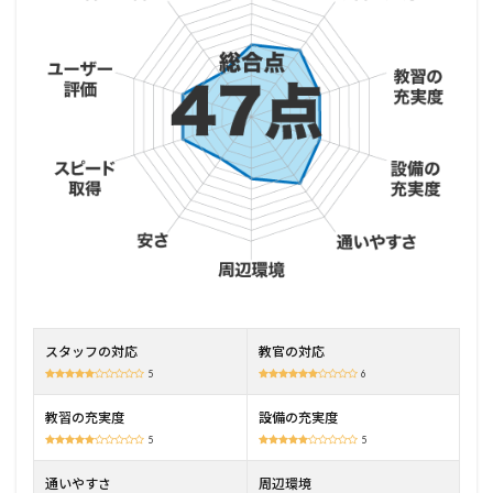
2
庄内
橋自
動車
学校
の特
徴
2.1
リー
ズナ
ブル
な料
金設
定
2.2
スタッフの対応
教官の対応
土日
祝
5
6
日・
夜間
教習の充実度
設備の充実度
も教
5
5
習可
能
通いやすさ
周辺環境