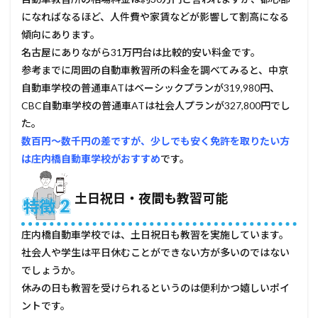
試験
になればなるほど、人件費や家賃などが影響して割高になる
も土
日祝
傾向にあります。
に受
名古屋にありながら31万円台は比較的安い料金です。
けた
参考までに周囲の自動車教習所の料金を調べてみると、中京
い人
自動車学校の普通車ATはベーシックプランが319,980円、
4.2
CBC自動車学校の普通車ATは社会人プランが327,800円でし
2週間
近く
た。
で卒
数百円～数千円の差ですが、少しでも安く免許を取りたい方
業し
は庄内橋自動車学校がおすすめ
です。
たい
人
5
土日祝日・夜間も教習可能
庄内
橋自
動車
庄内橋自動車学校では、土日祝日も教習を実施しています。
学校
社会人や学生は平日休むことができない方が多いのではない
の口
でしょうか。
コ
ミ・
休みの日も教習を受けられるというのは便利かつ嬉しいポイ
評判
ントです。