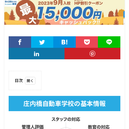
目次
1
庄内
橋自
庄内橋自動車学校の基本情報
動車
学校
の基
本情
報