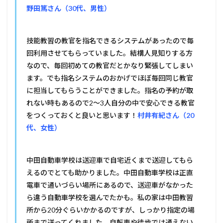
野田篤さん（30代、男性）
技能教習の教官を指名できるシステムがあったので毎
回利用させてもらっていました。結構人見知りする方
なので、毎回初めての教官だとかなり緊張してしまい
ます。でも指名システムのおかげでほぼ毎回同じ教官
に担当してもらうことができました。指名の予約が取
れない時もあるので2〜3人自分の中で安心できる教官
をつくっておくと良いと思います！
村井有紀さん（20
代、女性）
中田自動車学校は送迎車で自宅近くまで送迎してもら
えるのでとても助かりました。中田自動車学校は正直
電車で通いづらい場所にあるので、送迎車がなかった
ら違う自動車学校を選んでたかも。私の家は中田教習
所から20分ぐらいかかるのですが、しっかり指定の場
所まで送ってくれました。自転車や徒歩では通えない