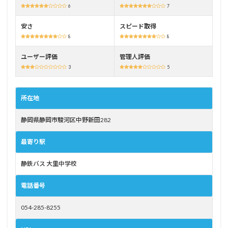
6
7
官が
揃っ
てい
安さ
スピード取得
る
8
8
3
ユーザー評価
管理人評価
中田
3
5
自動
車学
校を
所在地
お勧
めし
たい
静岡県静岡市駿河区中野新田282
方
3.1
最寄り駅
自宅
から
静鉄バス 大里中学校
技能
教習
電話番号
を予
約し
たい
054-285-8255
方