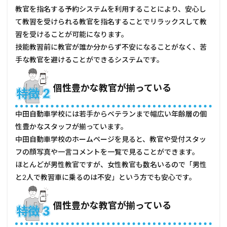
い教
教官を指名する予約システムを利用することにより、安心し
習所
て教習を受けられる教官を指名することでリラックスして教
に申
し込
習を受けることが可能になります。
みた
技能教習前に教官が誰か分からず不安になることがなく、苦
い方
手な教官を避けることができるシステムです。
4.2
口コ
ミ評
個性豊かな教官が揃っている
価が
高い
自動
中田自動車学校には若手からベテランまで幅広い年齢層の個
車学
性豊かなスタッフが揃っています。
校を
中田自動車学校のホームページを見ると、教官や受付スタッ
選び
たい
フの顔写真や一言コメントを一覧で見ることができます。
方
ほとんどが男性教官ですが、女性教官も数名いるので「男性
5
と2人で教習車に乗るのは不安」という方でも安心です。
遠鉄
自動
車学
個性豊かな教官が揃っている
校の
口コ