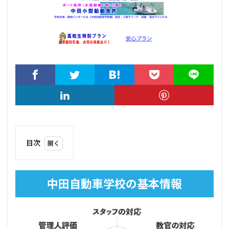
目次
1
中田
自動
中田自動車学校の基本情報
車学
校の
基本
情報
2