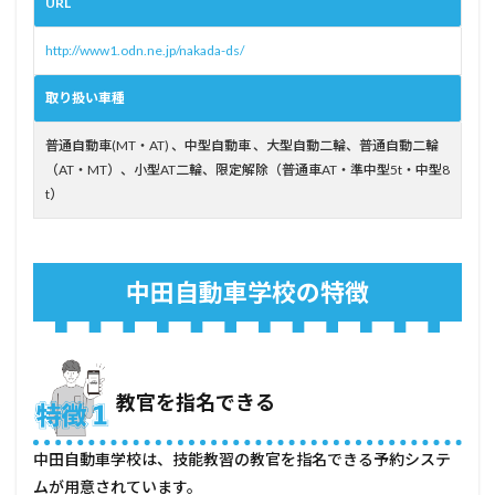
URL
3.2
設備
http://www1.odn.ne.jp/nakada-ds/
が古
くて
も気
取り扱い車種
にな
らな
普通自動車(MT・AT) 、中型自動車 、大型自動二輪、普通自動二輪
い方
（AT・MT）、小型AT二輪、限定解除（普通車AT・準中型5t・中型8
4
t）
メリ
ット
がな
い
中田自動車学校の特徴
人、
他所
に相
談し
た方
がい
教官を指名できる
い人
4.1
中田自動車学校は、技能教習の教官を指名できる予約システ
料金
が安
ムが用意されています。