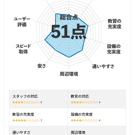
中田
自動
車学
校の
特徴
2.1
教官
を指
名で
きる
2.2
個性
豊か
な教
官が
スタッフの対応
教官の対応
揃っ
てい
4
4
る
教習の充実度
設備の充実度
2.3
5
4
個性
豊か
通いやすさ
周辺環境
な教