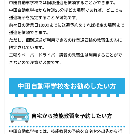
ミ・
中田自動車学校では個別送迎を依頼することができます。
評判
中田自動車学校から片道25分ほどの場所であれば、どこでも
5.1
送迎場所を指定することが可能です。
良い
前々日の営業日18:00までに送迎予約をすれば指定の場所まで
評価
送迎を依頼できます。
5.2
ただし、個別送迎が利用できるのは普通四輪の教習生のみに
悪い
限定されています。
評価
二輪やペーパードライバー講習の教習生は利用することがで
6
きないので注意が必要です。
中田
自動
車学
校の
中田自動車学校をお勧めしたい方
料金
7
管理
人コ
メン
自宅から技能教習を予約したい方
ト
中田自動車学校では、技能教習の予約を自宅や外出先から行